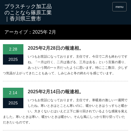
menu
アーカイブ：2025年 2月
2025年2月28日の報連相。
2.28
いつもお世話になっております。主任です。今日で二月も終わりです
2025
ね。「一月は行く、二月は逃げる、三月は去る」という言葉の通り、
あっという間の一ヶ月だったように思います。特にここ数日、少しず
つ気温が上がってきたこともあって、しみじみと冬の終わりを感じています。
2025年2月14日の報連相。
2.14
いつもお世話になっております。主任です。寒暖差の激しい一週間で
2025
したね。寒いときはとことん寒いのに、暖かいときはうっすらと暖か
い。大きくないとはいえど上下に振り回されているような感覚を覚え
ました。寒いときは寒い、暖かいときは暖かい。そんな風にしっかり割り切っていた
だきたいものです。