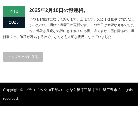
2025年2月10日の報連相。
2.10
いつもお世話になっております。主任です。先週末は仕事で慌ただし
2025
かったので、明けて月曜日の更新です。この土日は大変な寒さでした
ね。普段は温暖な気候に恵まれている香川県ですが、雪は降るわ、風
は吹くわ、道路が凍結するわで、なんとも大変な状況になっていました。
トップページに戻る
Copyright ©
プラスチック加工品のことなら篠原工業｜香川県三豊市
All rights
reserved.