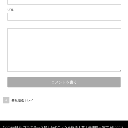
URL
基板搬送トレイ
Copyright ©
プラスチック加工品のことなら篠原工業｜香川県三豊市
All rights