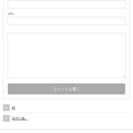
URL
桜
四月の風。